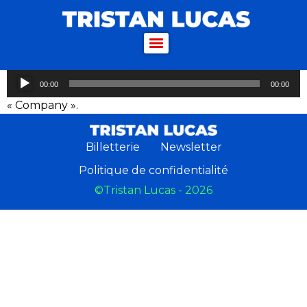
Lecteur
00:00
00:00
audio
« Company ».
Billetterie
Newsletter
Politique de confidentialité
©Tristan Lucas - 2026