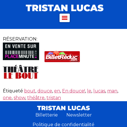
RÉSERVATION:
Étiqueté
bout
,
douce
,
en
,
En douce!
,
le
,
lucas
,
man
,
one
,
show
,
théâtre
,
tristan
Billetterie
Newsletter
Politique de confidentialité